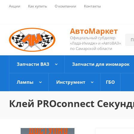
Акции
Как купить
О компании
Контакты
АвтоМаркет
Официальный субдилер
«Лада-Имидж» и «АвтоВАЗ»
по Самарской области
Запчасти ВАЗ
Запчасти для иномарок
Лампы
Инструмент
ГБО
Клей PROconnect Секундн