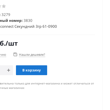
:
3279
ный номер:
3830
connect Секундний 3гр 61-0900
б.
/шт
очно
Нашли дешевле?
В корзину
вительна только для интернет-магазина и может отличаться от
ичных магазинах