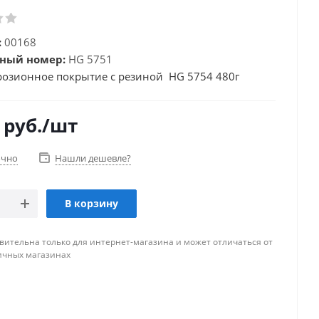
:
00168
ный номер:
HG 5751
озионное покрытие с резиной HG 5754 480г
руб.
/шт
очно
Нашли дешевле?
В корзину
вительна только для интернет-магазина и может отличаться от
ичных магазинах