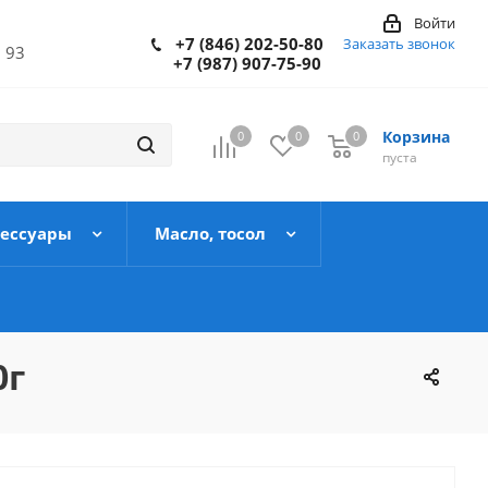
Войти
+7 (846) 202-50-80
Заказать звонок
 93
+7 (987) 907-75-90
Корзина
0
0
0
пуста
сессуары
Масло, тосол
0г