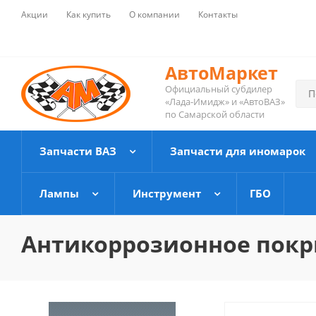
Акции
Как купить
О компании
Контакты
АвтоМаркет
Официальный субдилер
«Лада-Имидж» и «АвтоВАЗ»
по Самарской области
Запчасти ВАЗ
Запчасти для иномарок
Лампы
Инструмент
ГБО
Антикоррозионное покры