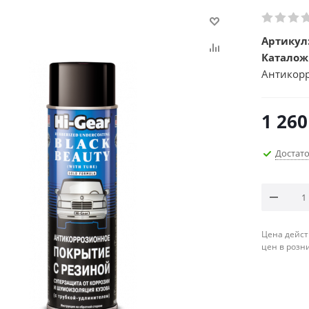
Артикул
Каталож
Антикорр
1 260
Достат
Цена дейст
цен в розн