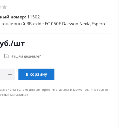
ный номер:
11502
 топливный RB-exide FC-050E Daewoo Nexia,Espero
уб.
/шт
Нашли дешевле?
В корзину
вительна только для интернет-магазина и может отличаться от
ичных магазинах