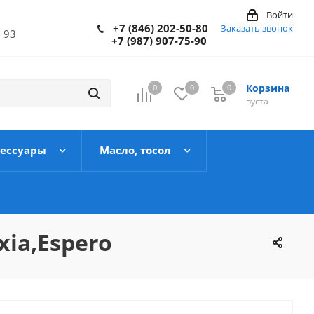
Войти
+7 (846) 202-50-80
Заказать звонок
 93
+7 (987) 907-75-90
Корзина
0
0
0
пуста
сессуары
Масло, тосол
ia,Espero