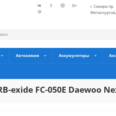
г. Самара пр.
Металлургов,
Автохимия
Аккумуляторы
Ак
-exide FC-050E Daewoo Nex