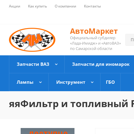
Акции
Как купить
О компании
Контакты
АвтоМаркет
Официальный субдилер
«Лада-Имидж» и «АвтоВАЗ»
по Самарской области
Запчасти ВАЗ
Запчасти для иномарок
Лампы
Инструмент
ГБО
яяФильтр и топливный RB