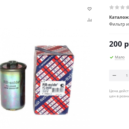
Каталож
Фильтр и
200
р
Мало
Цена дейст
цен в розн