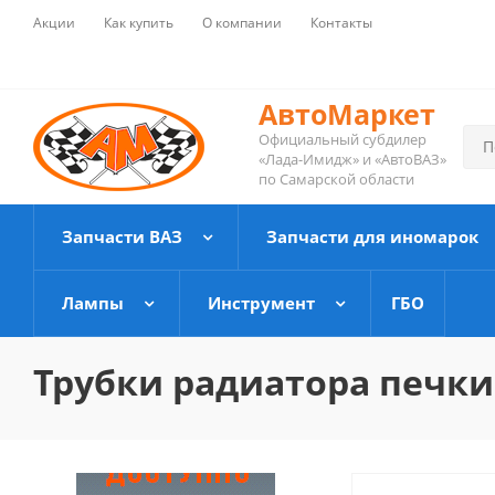
Акции
Как купить
О компании
Контакты
АвтоМаркет
Официальный субдилер
«Лада-Имидж» и «АвтоВАЗ»
по Самарской области
Запчасти ВАЗ
Запчасти для иномарок
Лампы
Инструмент
ГБО
Трубки радиатора печки 2