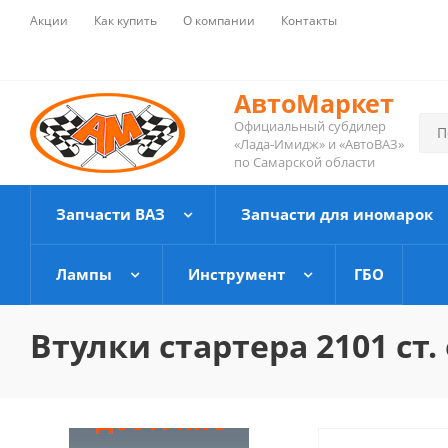
Акции
Как купить
О компании
Контакты
АвтоМаркет
Официальный субдилер
«Лада-Имидж» и «АвтоВАЗ»
по Самарской области
Запчасти ВАЗ
Запчасти для иномарок
Лампы
Инструмент
ГБО
Втулки стартера 2101 ст. 