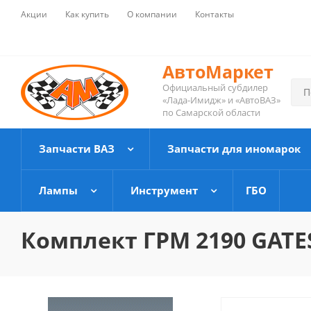
Акции
Как купить
О компании
Контакты
АвтоМаркет
Официальный субдилер
«Лада-Имидж» и «АвтоВАЗ»
по Самарской области
Запчасти ВАЗ
Запчасти для иномарок
Лампы
Инструмент
ГБО
Комплект ГРМ 2190 GATE