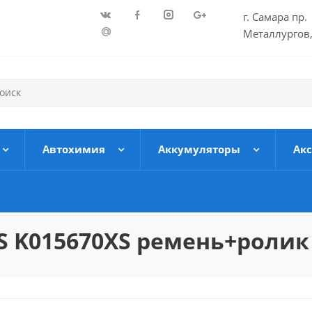
г. Самара пр.
Металлургов,
Автохимия
Аккумуляторы
Ак
S K015670XS ремень+ролик