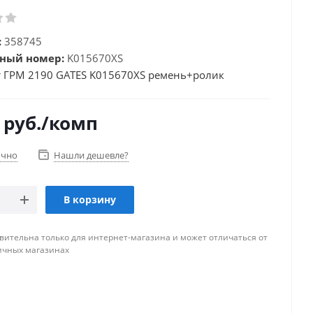
:
358745
ный номер:
K015670XS
 ГРМ 2190 GATES K015670XS ремень+ролик
руб.
/комп
очно
Нашли дешевле?
В корзину
вительна только для интернет-магазина и может отличаться от
ичных магазинах