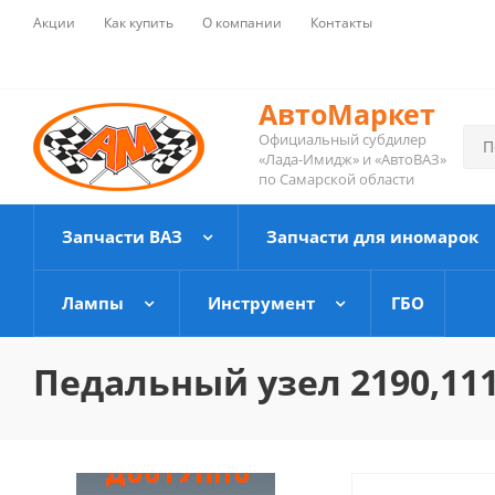
Акции
Как купить
О компании
Контакты
АвтоМаркет
Официальный субдилер
«Лада-Имидж» и «АвтоВАЗ»
по Самарской области
Запчасти ВАЗ
Запчасти для иномарок
Лампы
Инструмент
ГБО
Педальный узел 2190,1118