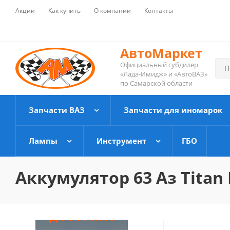
Акции
Как купить
О компании
Контакты
АвтоМаркет
Официальный субдилер
«Лада-Имидж» и «АвтоВАЗ»
по Самарской области
Запчасти ВАЗ
Запчасти для иномарок
Лампы
Инструмент
ГБО
Аккумулятор 63 Аз Titan 