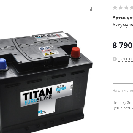
Артикул
Аккумулят
8 790
Нет в н
Наши менед
Цена дейст
цен в розн