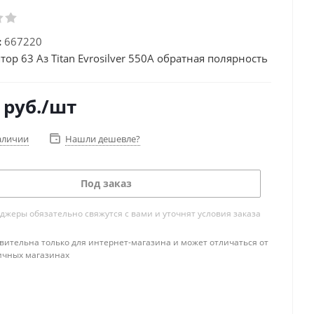
:
667220
ор 63 Аз Titan Evrosilver 550А обратная полярность
руб.
/шт
аличии
Нашли дешевле?
Под заказ
жеры обязательно свяжутся с вами и уточнят условия заказа
вительна только для интернет-магазина и может отличаться от
ичных магазинах