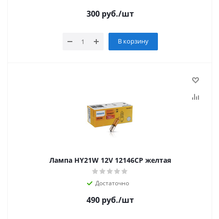
300
руб.
/шт
В корзину
Лампа НY21W 12V 12146CP желтая
Достаточно
490
руб.
/шт