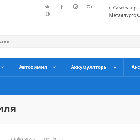
г. Самара пр.
Металлургов,
Автохимия
Аккумуляторы
Ак
иля
По алфавиту
По цене