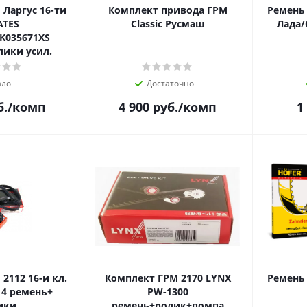
Ларгус 16-ти
Комплект привода ГРМ
Ремень 
ATES
Classic Русмаш
K035671XS
ики усил.
ло
Достаточно
б.
/комп
4 900
руб.
/комп
1
2112 16-и кл.
Комплект ГРМ 2170 LYNX
Ремень 
14 ремень+
PW-1300
ики
ремень+ролик+помпа