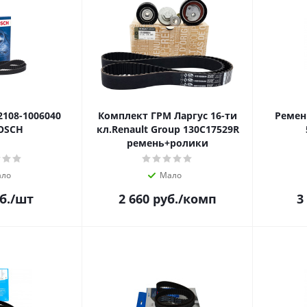
108-1006040
Комплект ГРМ Ларгус 16-ти
Ремен
OSCH
кл.Renault Group 130C17529R
ремень+ролики
ло
Мало
б.
/шт
2 660
руб.
/комп
3