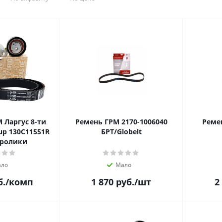
 Ларгус 8-ти
Ремень ГРМ 2170-1006040
Реме
up 130C11551R
БРТ/Globelt
+ролики
ло
Мало
б.
/комп
1 870
руб.
/шт
2