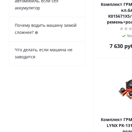
автомобиль, если сел
Комплект ГРМ 
аккумулятор
кл.G
К015671XS/
ремень+рол
Почему водить машину зимой
сложнее? ❄️
Ма
7 630
ру
Что делать, если машина не
заводится
Комплект ГРМ 
LYNX PK-13
рол