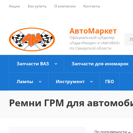
Акции
Как купить
О компании
Контакты
АвтоМаркет
Официальный субдилер
«Лада-Имидж» и «АвтоВАЗ»
по Самарской области
Запчасти ВАЗ
Запчасти для иномарок
Лампы
Инструмент
ГБО
Ремни ГРМ для автомоб
По популярности