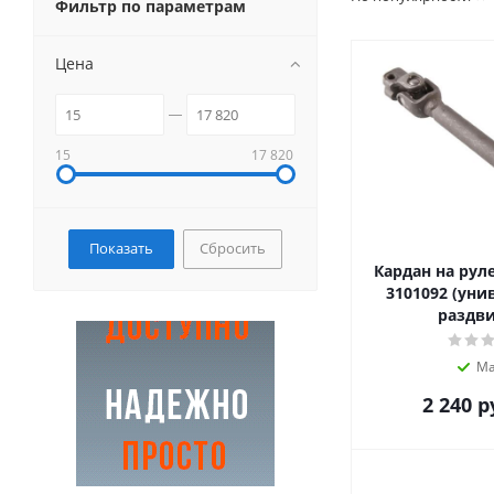
Фильтр по параметрам
Цена
15
17 820
Сбросить
Кардан на руле
3101092 (уни
раздв
Ма
2 240
р