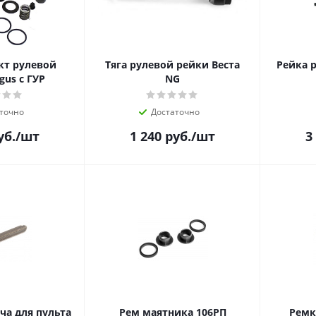
т рулевой
Тяга рулевой рейки Веста
Рейка р
gus с ГУР
NG
точно
Достаточно
уб.
/шт
1 240
руб.
/шт
3
ча для пульта
Рем маятника 106РП
Ремк