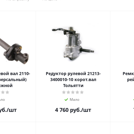
вой вал 2110-
Редуктор рулевой 21213-
Ремк
версальный)
3400010-10 корот.вал
ре
ижной
Тольятти
ло
Мало
уб.
/шт
4 760
руб.
/шт