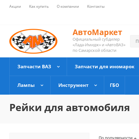
Акции
Как купить
О компании
Контакты
АвтоМаркет
Официальный субдилер
«Лада-Имидж» и «АвтоВАЗ»
по Самарской области
Запчасти ВАЗ
Запчасти для иномарок
Лампы
Инструмент
ГБО
Рейки для автомобиля
По популярности