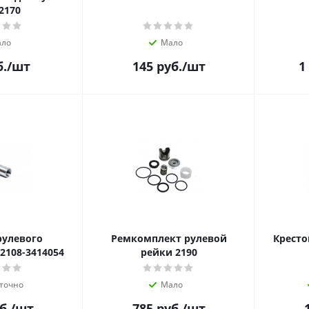
2170
ло
Мало
.
/шт
145
руб.
/шт
1
рулевого
Ремкомплект рулевой
Кресто
2108-3414054
рейки 2190
точно
Мало
б.
/шт
785
руб.
/шт