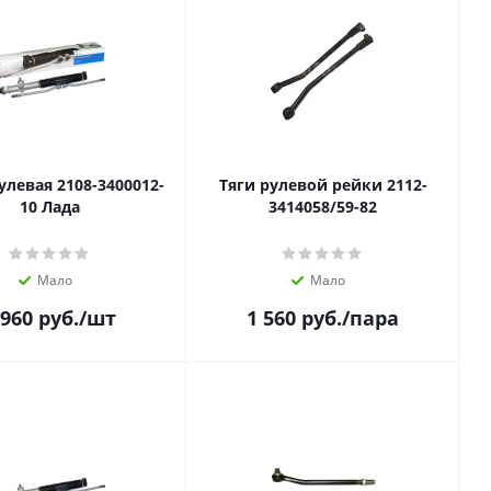
улевая 2108-3400012-
Тяги рулевой рейки 2112-
10 Лада
3414058/59-82
Мало
Мало
 960
руб.
/шт
1 560
руб.
/пара