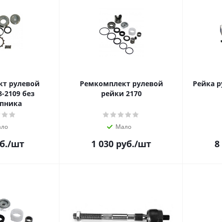
т рулевой
Ремкомплект рулевой
Рейка р
-2109 без
рейки 2170
пника
ло
Мало
б.
/шт
1 030
руб.
/шт
8