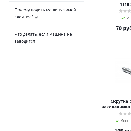
1118,
Почему водить машину зимой
сложнее? ❄️
Ма
70
руб
Что делать, если машина не
заводится
Скрутка 
наконечника 
Доста
195
ру