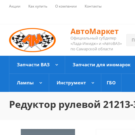
Акции
Как купить
О компании
Контакты
АвтоМаркет
Официальный субдилер
«Лада-Имидж» и «АвтоВАЗ»
по Самарской области
Запчасти ВАЗ
Запчасти для иномарок
Лампы
Инструмент
ГБО
Редуктор рулевой 21213-