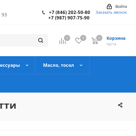
Войти
+7 (846) 202-50-80
Заказать звонок
 93
+7 (987) 907-75-90
Корзина
0
0
0
пуста
сессуары
Масло, тосол
ятти