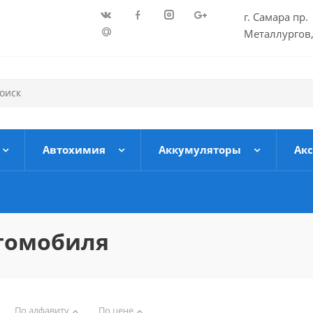
г. Самара пр.
Металлургов,
Автохимия
Аккумуляторы
Ак
томобиля
По алфавиту
По цене