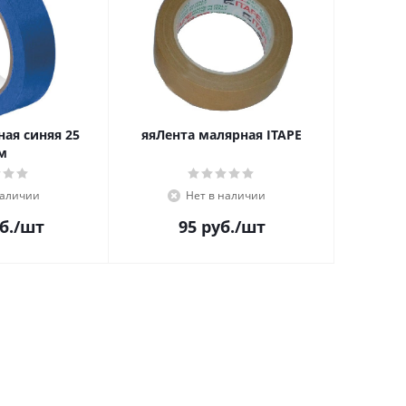
ая синяя 25
яяЛента малярная ITAPE
м
наличии
Нет в наличии
б.
/шт
95
руб.
/шт