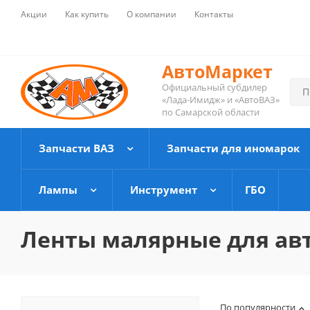
Акции
Как купить
О компании
Контакты
АвтоМаркет
Официальный субдилер
«Лада-Имидж» и «АвтоВАЗ»
по Самарской области
Запчасти ВАЗ
Запчасти для иномарок
Лампы
Инструмент
ГБО
Ленты малярные для ав
По популярности