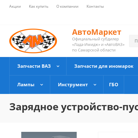
Акции
Как купить
О компании
Контакты
АвтоМаркет
Официальный субдилер
«Лада-Имидж» и «АвтоВАЗ»
по Самарской области
Запчасти ВАЗ
Запчасти для иномарок
Лампы
Инструмент
ГБО
Зарядное устройство-пус