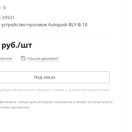
:
39931
 устройство-пусковое Autopusk BLY-B-10
руб.
/шт
аличии
Нашли дешевле?
Под заказ
жеры обязательно свяжутся с вами и уточнят условия заказа
вительна только для интернет-магазина и может отличаться от
ичных магазинах