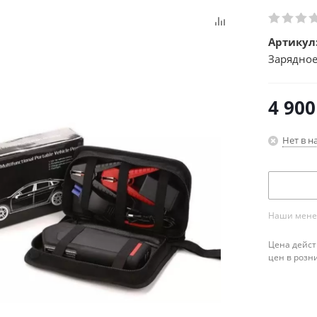
Артикул
Зарядное
4 900
Нет в н
Наши менед
Цена дейст
цен в розн