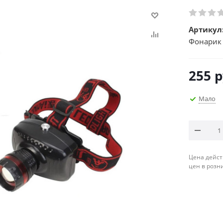
Артикул
Фонарик 
255
р
Мало
Цена дейст
цен в розн