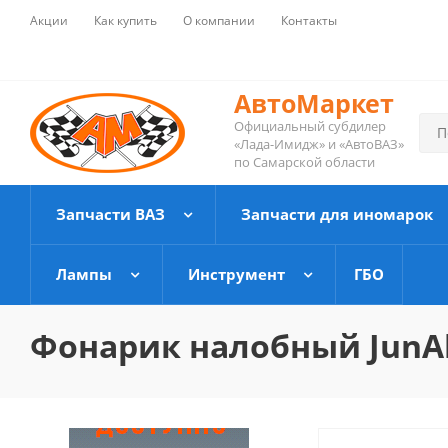
Акции
Как купить
О компании
Контакты
АвтоМаркет
Официальный субдилер
«Лада-Имидж» и «АвтоВАЗ»
по Самарской области
Запчасти ВАЗ
Запчасти для иномарок
Лампы
Инструмент
ГБО
Фонарик налобный JunAl