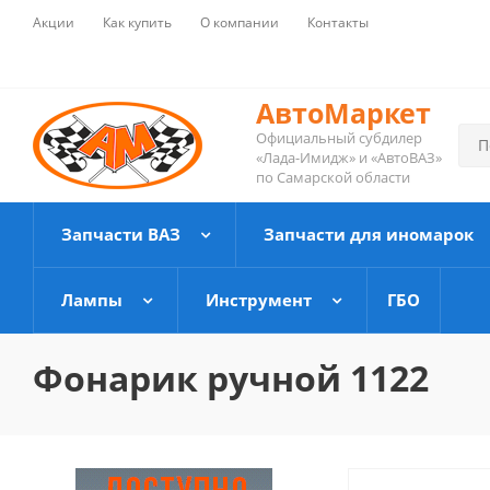
Акции
Как купить
О компании
Контакты
АвтоМаркет
Официальный субдилер
«Лада-Имидж» и «АвтоВАЗ»
по Самарской области
Запчасти ВАЗ
Запчасти для иномарок
Лампы
Инструмент
ГБО
Фонарик ручной 1122