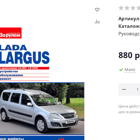
Артикул
Каталож
Руководс
880
р
Мало
Цена дейст
цен в розн