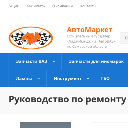
Акции
Как купить
О компании
Контакты
АвтоМаркет
Официальный субдилер
«Лада-Имидж» и «АвтоВАЗ»
по Самарской области
Запчасти ВАЗ
Запчасти для иномарок
Лампы
Инструмент
ГБО
Руководство по ремонту