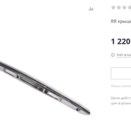
ЯЯ крышк
1 220
Нет в н
Наши менед
Цена дейст
цен в розн