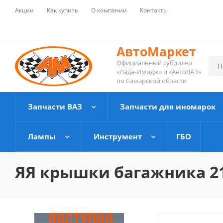
Акции
Как купить
О компании
Контакты
АвтоМаркет
Официальный субдилер
«Лада-Имидж» и «АвтоВАЗ»
по Самарской области
Запчасти ВАЗ
Запчасти для иномарок
Лампы
Инструмент
ГБО
ЯЯ крышки багажника 21