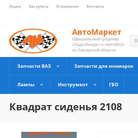
Акции
Как купить
О компании
Контакты
АвтоМаркет
Официальный субдилер
«Лада-Имидж» и «АвтоВАЗ»
по Самарской области
Запчасти ВАЗ
Запчасти для иномарок
Лампы
Инструмент
ГБО
Квадрат сиденья 2108