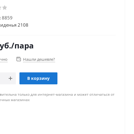
:
8859
сиденья 2108
уб.
/пара
очно
Нашли дешевле?
В корзину
вительна только для интернет-магазина и может отличаться от
ичных магазинах