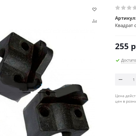
Артикул
Квадрат 
255
р
Достат
Цена дейст
цен в розн