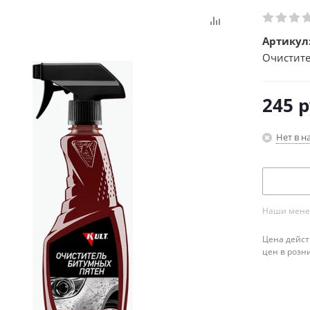
Артикул
Очистите
245
р
Нет в н
Наши менед
Цена дейст
цен в розн