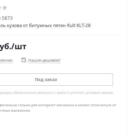
:
5873
ль кузова от битумных пятен Kult KLT-28
уб.
/шт
аличии
Нашли дешевле?
Под заказ
жеры обязательно свяжутся с вами и уточнят условия заказа
вительна только для интернет-магазина и может отличаться от
ичных магазинах