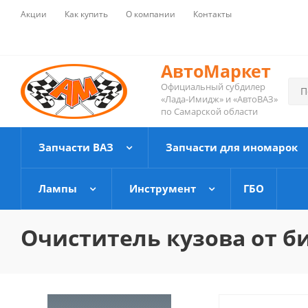
Акции
Как купить
О компании
Контакты
АвтоМаркет
Официальный субдилер
«Лада-Имидж» и «АвтоВАЗ»
по Самарской области
Запчасти ВАЗ
Запчасти для иномарок
Лампы
Инструмент
ГБО
Очиститель кузова от би