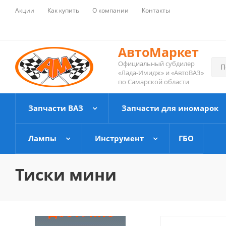
Акции
Как купить
О компании
Контакты
АвтоМаркет
Официальный субдилер
«Лада-Имидж» и «АвтоВАЗ»
по Самарской области
Запчасти ВАЗ
Запчасти для иномарок
Лампы
Инструмент
ГБО
Тиски мини