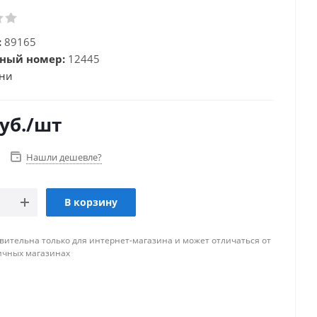
:
89165
ный номер:
12445
ини
уб.
/шт
Нашли дешевле?
В корзину
вительна только для интернет-магазина и может отличаться от
ичных магазинах