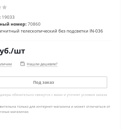
:
19033
ный номер:
70860
агнитный телескопический без подсветки IN-036
уб.
/шт
аличии
Нашли дешевле?
Под заказ
жеры обязательно свяжутся с вами и уточнят условия заказа
вительна только для интернет-магазина и может отличаться от
ичных магазинах