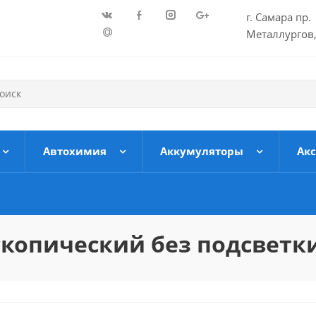
г. Самара пр.
Металлургов,
Автохимия
Аккумуляторы
Ак
копический без подсветки