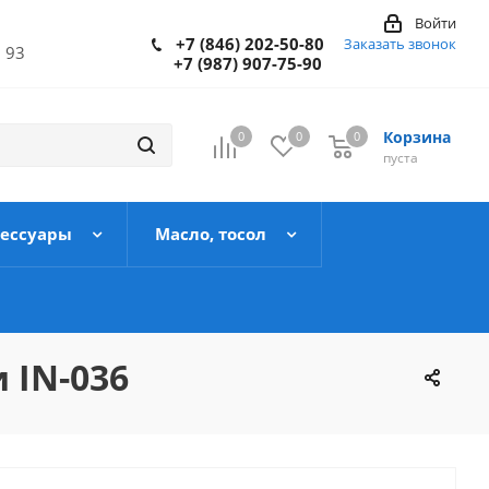
Войти
+7 (846) 202-50-80
Заказать звонок
 93
+7 (987) 907-75-90
Корзина
0
0
0
пуста
сессуары
Масло, тосол
 IN-036