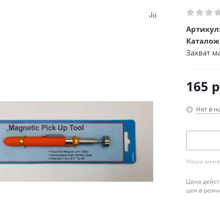
Артикул
Каталож
Захват м
165
р
Нет в н
Наши менед
Цена дейст
цен в розн