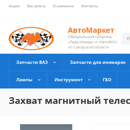
Акции
Как купить
О компании
Контакты
АвтоМаркет
Официальный субдилер
«Лада-Имидж» и «АвтоВАЗ»
по Самарской области
Запчасти ВАЗ
Запчасти для иномарок
Лампы
Инструмент
ГБО
Захват магнитный телес