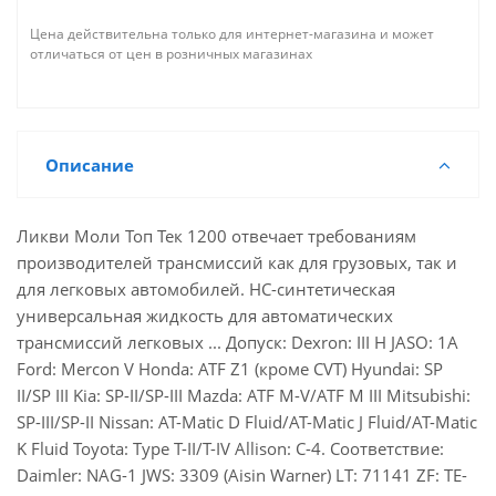
Цена действительна только для интернет-магазина и может
отличаться от цен в розничных магазинах
Описание
Ликви Моли Топ Тек 1200 отвечает требованиям
производителей трансмиссий как для грузовых, так и
для легковых автомобилей. HC-синтетическая
универсальная жидкость для автоматических
трансмиссий легковых ... Допуск: Dexron: III H JASO: 1A
Ford: Mercon V Honda: ATF Z1 (кроме CVT) Hyundai: SP
II/SP III Kia: SP-II/SP-III Mazda: ATF M-V/ATF M III Mitsubishi:
SP-III/SP-II Nissan: AT-Matic D Fluid/AT-Matic J Fluid/AT-Matic
K Fluid Toyota: Type T-II/T-IV Allison: C-4. Соответствие:
Daimler: NAG-1 JWS: 3309 (Aisin Warner) LT: 71141 ZF: TE-