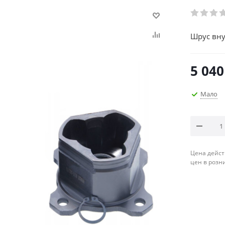
Шрус вну
5 040
Мало
Цена дейст
цен в розн