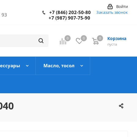
Войти
+7 (846) 202-50-80
Заказать звонок
 93
+7 (987) 907-75-90
Корзина
0
0
0
пуста
сессуары
Масло, тосол
040