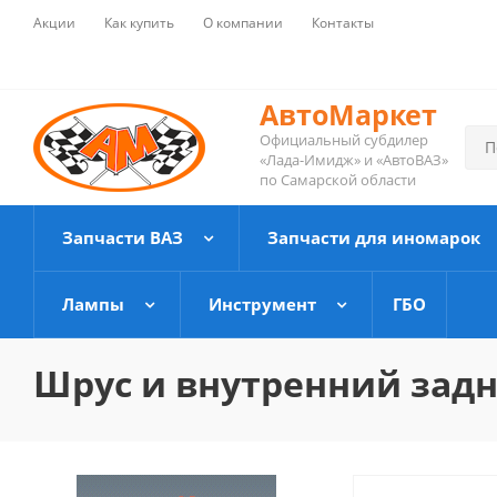
Акции
Как купить
О компании
Контакты
АвтоМаркет
Официальный субдилер
«Лада-Имидж» и «АвтоВАЗ»
по Самарской области
Запчасти ВАЗ
Запчасти для иномарок
Лампы
Инструмент
ГБО
Шрус и внутренний задни