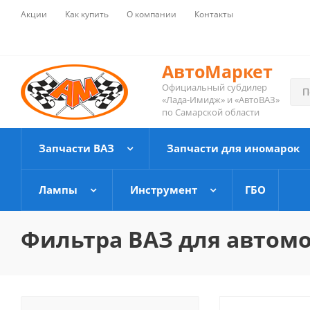
Акции
Как купить
О компании
Контакты
АвтоМаркет
Официальный субдилер
«Лада-Имидж» и «АвтоВАЗ»
по Самарской области
Запчасти ВАЗ
Запчасти для иномарок
Лампы
Инструмент
ГБО
Фильтра ВАЗ для автом