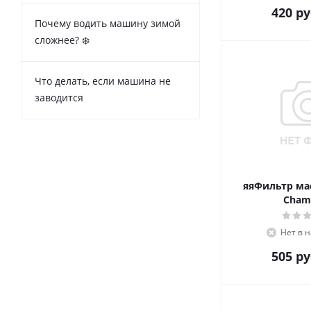
420
ру
Почему водить машину зимой
сложнее? ❄️
Что делать, если машина не
заводится
яяФильтр ма
Cham
Нет в 
505
ру