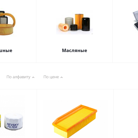
шные
Масляные
По алфавиту
По цене