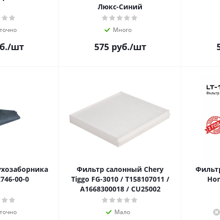
Люкс-Синий
точно
Много
б.
/шт
575
руб.
/шт
хозаборника
Фильтр салонный Chery
Фильт
746-00-0
Tiggo FG-3010 / T158107011 /
Hon
A1668300018 / CU25002
точно
Мало