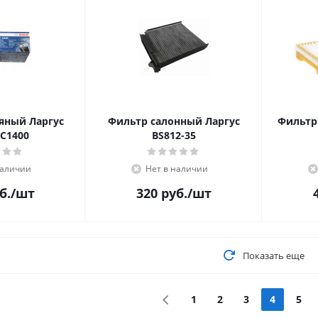
яный Ларгус
Фильтр салонный Ларгус
Фильтр
C1400
BS812-35
наличии
Нет в наличии
б.
/шт
320
руб.
/шт
Показать еще
1
2
3
4
5