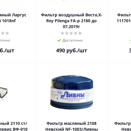
яный Ларгус
Фильтр воздушный Веста,X-
Фильт
 1018nf
Rey Pilenga FA-p 2180 до
07,2019г
точно
Достаточно
б.
/шт
490
руб.
/шт
ный 2110 ст/
Фильтр масляный 2108
Фильтр
ервис ВФ-010
Невский NF-1003/Ливны
Нев