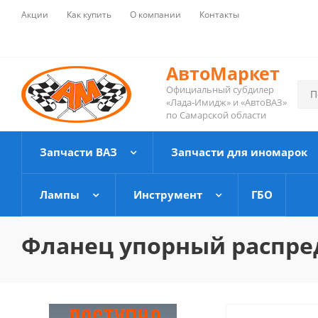
Акции
Как купить
О компании
Контакты
АвтоМаркет
Официальный субдилер
«Лада-Имидж» и «АвтоВАЗ»
по Самарской области
Запчасти ВАЗ
Запчасти для иномарок
Лампы
Инструмент
ГБО
Фланец упорный распред