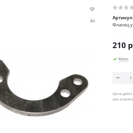
Артикул
Фланец у
210
р
Мало
Цена дейст
цен в розн