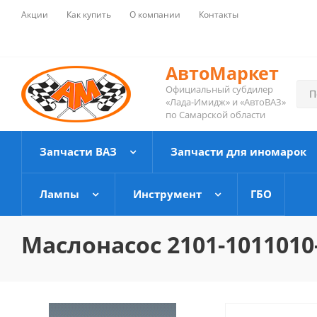
Акции
Как купить
О компании
Контакты
АвтоМаркет
Официальный субдилер
«Лада-Имидж» и «АвтоВАЗ»
по Самарской области
Запчасти ВАЗ
Запчасти для иномарок
Лампы
Инструмент
ГБО
Маслонасос 2101-1011010