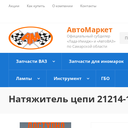
Акции
Как купить
О компании
Контакты
АвтоМаркет
Официальный субдилер
«Лада-Имидж» и «АвтоВАЗ»
по Самарской области
Запчасти ВАЗ
Запчасти для иномарок
Лампы
Инструмент
ГБО
Натяжитель цепи 21214-