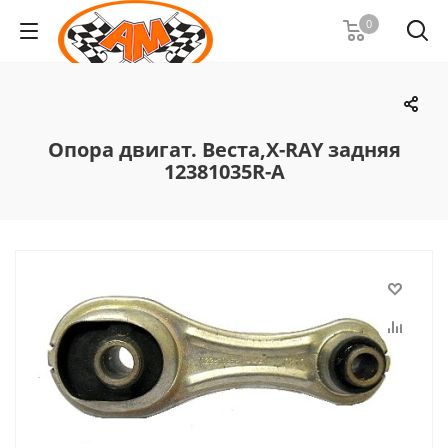
0
Опора двигат. Веста,X-RAY задняя
12381035R-A