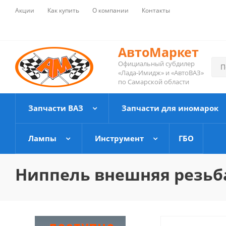
Акции
Как купить
О компании
Контакты
АвтоМаркет
Официальный субдилер
«Лада-Имидж» и «АвтоВАЗ»
по Самарской области
Запчасти ВАЗ
Запчасти для иномарок
Лампы
Инструмент
ГБО
Ниппель внешняя резьба 