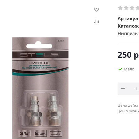
Артикул
Каталож
Ниппель 
250
р
Мало
Цена дейст
цен в розн