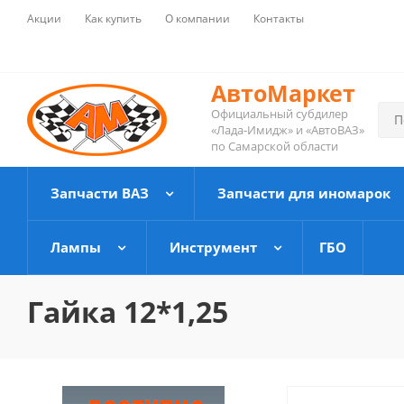
Акции
Как купить
О компании
Контакты
АвтоМаркет
Официальный субдилер
«Лада-Имидж» и «АвтоВАЗ»
по Самарской области
Запчасти ВАЗ
Запчасти для иномарок
Лампы
Инструмент
ГБО
Гайка 12*1,25