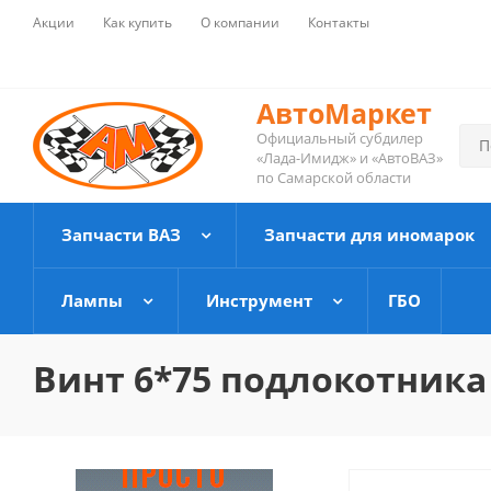
Акции
Как купить
О компании
Контакты
АвтоМаркет
Официальный субдилер
«Лада-Имидж» и «АвтоВАЗ»
по Самарской области
Запчасти ВАЗ
Запчасти для иномарок
Лампы
Инструмент
ГБО
Винт 6*75 подлокотника