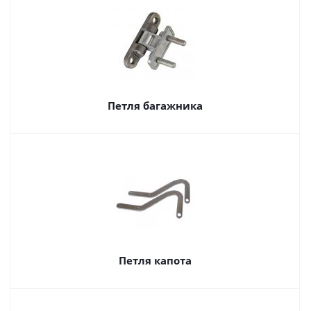
Петля багажника
Петля капота