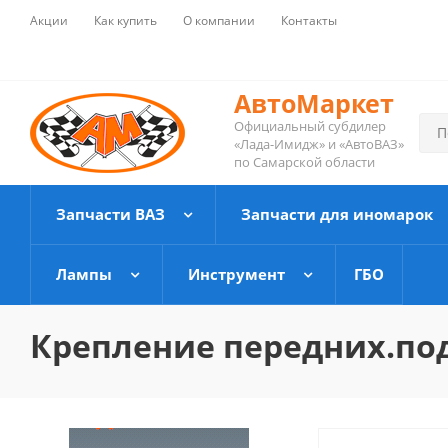
Акции
Как купить
О компании
Контакты
АвтоМаркет
Официальный субдилер
«Лада-Имидж» и «АвтоВАЗ»
по Самарской области
Запчасти ВАЗ
Запчасти для иномарок
Лампы
Инструмент
ГБО
Крепление передних.по