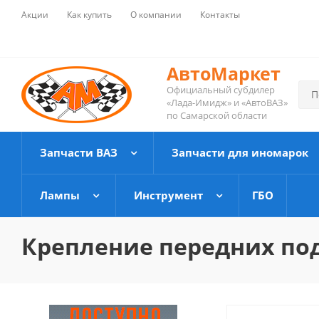
Акции
Как купить
О компании
Контакты
АвтоМаркет
Официальный субдилер
«Лада-Имидж» и «АвтоВАЗ»
по Самарской области
Запчасти ВАЗ
Запчасти для иномарок
Лампы
Инструмент
ГБО
Крепление передних по