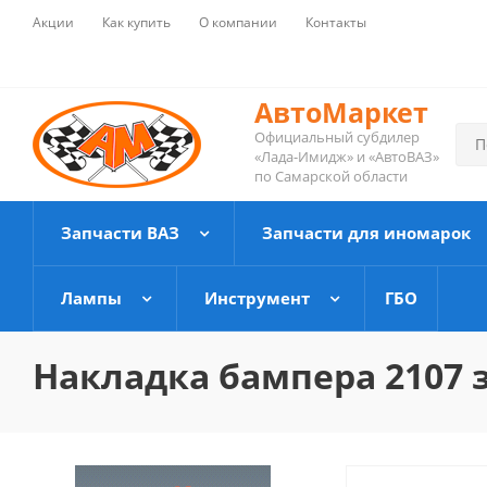
Акции
Как купить
О компании
Контакты
АвтоМаркет
Официальный субдилер
«Лада-Имидж» и «АвтоВАЗ»
по Самарской области
Запчасти ВАЗ
Запчасти для иномарок
Лампы
Инструмент
ГБО
Накладка бампера 2107 