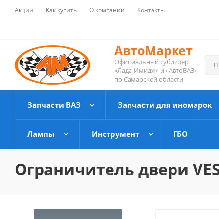
Акции
Как купить
О компании
Контакты
АвтоМаркет
Официальный субдилер
«Лада-Имидж» и «АвтоВАЗ»
по Самарской области
Запчасти ВАЗ
Запчасти для иномарок
Лампы
Инструмент
ГБО
Ограничитель двери VES