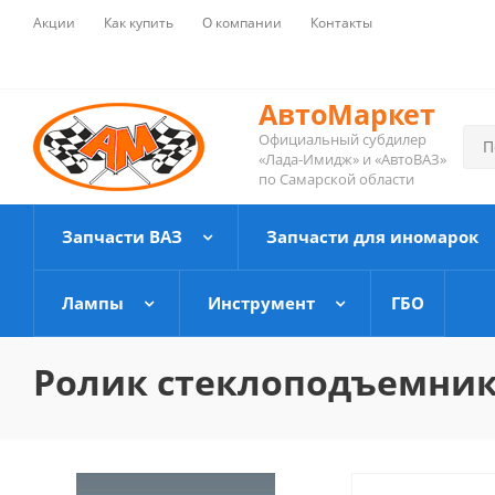
Акции
Как купить
О компании
Контакты
АвтоМаркет
Официальный субдилер
«Лада-Имидж» и «АвтоВАЗ»
по Самарской области
Запчасти ВАЗ
Запчасти для иномарок
Лампы
Инструмент
ГБО
Ролик стеклоподъемника