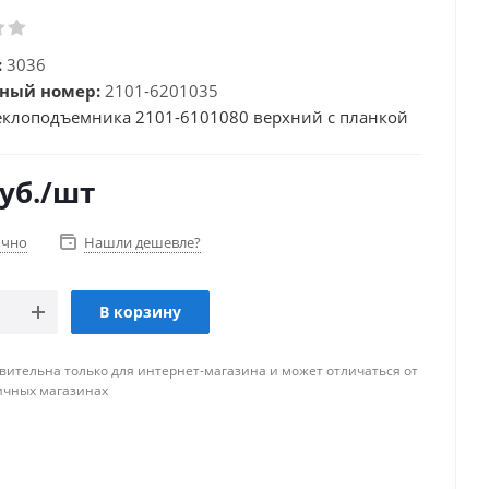
:
3036
ный номер:
2101-6201035
еклоподъемника 2101-6101080 верхний с планкой
уб.
/шт
очно
Нашли дешевле?
В корзину
вительна только для интернет-магазина и может отличаться от
ичных магазинах