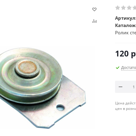
Артикул
Каталож
Ролик ст
120
р
Достат
Цена дейст
цен в розн