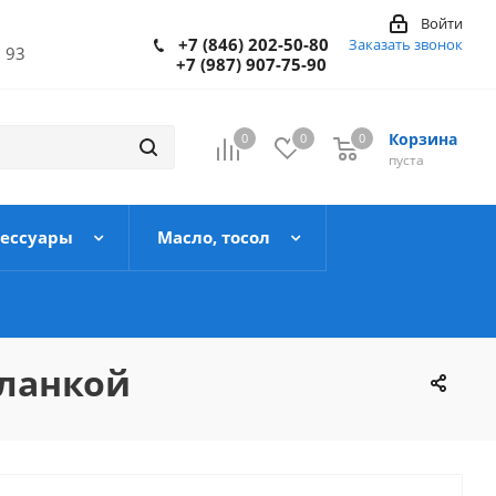
Войти
+7 (846) 202-50-80
Заказать звонок
 93
+7 (987) 907-75-90
Корзина
0
0
0
пуста
сессуары
Масло, тосол
планкой