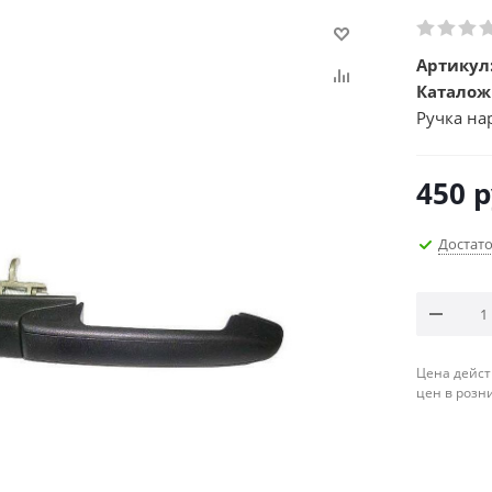
Артикул
Каталож
Ручка на
450
р
Достат
Цена дейст
цен в розн