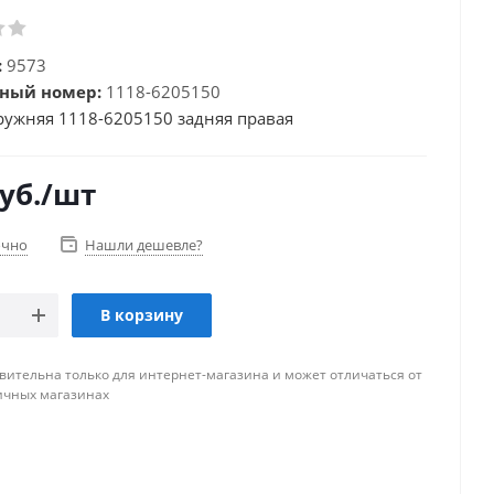
:
9573
ный номер:
1118-6205150
ружняя 1118-6205150 задняя правая
уб.
/шт
очно
Нашли дешевле?
В корзину
вительна только для интернет-магазина и может отличаться от
ичных магазинах