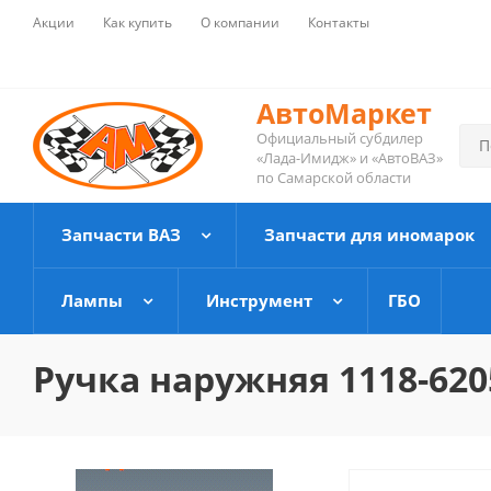
Акции
Как купить
О компании
Контакты
АвтоМаркет
Официальный субдилер
«Лада-Имидж» и «АвтоВАЗ»
по Самарской области
Запчасти ВАЗ
Запчасти для иномарок
Лампы
Инструмент
ГБО
Ручка наружняя 1118-620