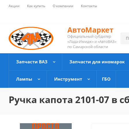
Акции
Как купить
О компании
Контакты
АвтоМаркет
Официальный субдилер
«Лада-Имидж» и «АвтоВАЗ»
по Самарской области
Запчасти ВАЗ
Запчасти для иномарок
Лампы
Инструмент
ГБО
Ручка капота 2101-07 в с