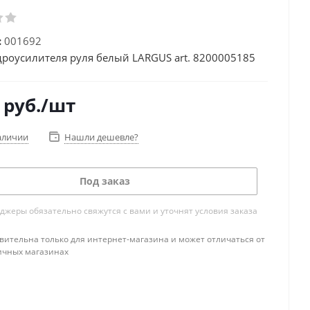
:
001692
дроусилителя руля белый LARGUS art. 8200005185
руб.
/шт
аличии
Нашли дешевле?
Под заказ
жеры обязательно свяжутся с вами и уточнят условия заказа
вительна только для интернет-магазина и может отличаться от
ичных магазинах