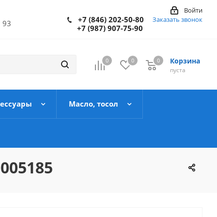
Войти
+7 (846) 202-50-80
Заказать звонок
 93
+7 (987) 907-75-90
Корзина
0
0
0
пуста
сессуары
Масло, тосол
0005185