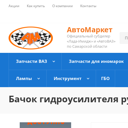
Акции
Как купить
О компании
Контакты
АвтоМаркет
Официальный субдилер
«Лада-Имидж» и «АвтоВАЗ»
по Самарской области
Запчасти ВАЗ
Запчасти для иномарок
Лампы
Инструмент
ГБО
Бачок гидроусилителя ру