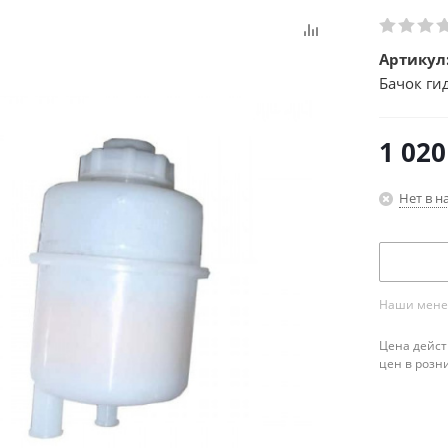
Артикул
Бачок ги
1 020
Нет в н
Наши менед
Цена дейст
цен в розн