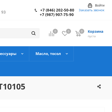
Войти
+7 (846) 202-50-80
Заказать звонок
 93
+7 (987) 907-75-90
Корзина
0
0
0
пуста
сессуары
Масло, тосол
Т10105