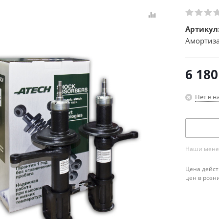
Артикул
Амортиза
6 180
Нет в н
Наши менед
Цена дейст
цен в розн