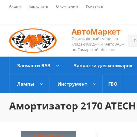
Акции
Как купить
О компании
Контакты
АвтоМаркет
Официальный субдилер
«Лада-Имидж» и «АвтоВАЗ»
по Самарской области
Запчасти ВАЗ
Запчасти для иномарок
Лампы
Инструмент
ГБО
Амортизатор 2170 ATECH