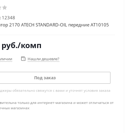
:
12348
тор 2170 ATECH STANDARD-OIL передние АТ10105
руб.
/комп
аличии
Нашли дешевле?
Под заказ
жеры обязательно свяжутся с вами и уточнят условия заказа
вительна только для интернет-магазина и может отличаться от
ичных магазинах