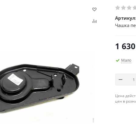
Артикул
Чашка пе
1 630
Мало
Цена дейст
цен в розн