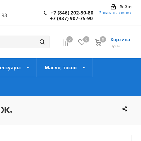
Войти
+7 (846) 202-50-80
Заказать звонок
 93
+7 (987) 907-75-90
Корзина
0
0
0
пуста
сессуары
Масло, тосол
иж.