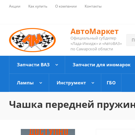
Акции
Как купить
О компании
Контакты
АвтоМаркет
Официальный субдилер
«Лада-Имидж» и «АвтоВАЗ»
по Самарской области
Запчасти ВАЗ
Запчасти для иномарок
Лампы
Инструмент
ГБО
Чашка передней пружины