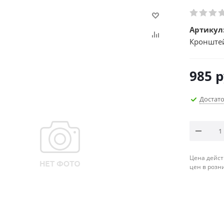
Артикул
Кронштей
985
р
Достат
Цена дейст
цен в розн