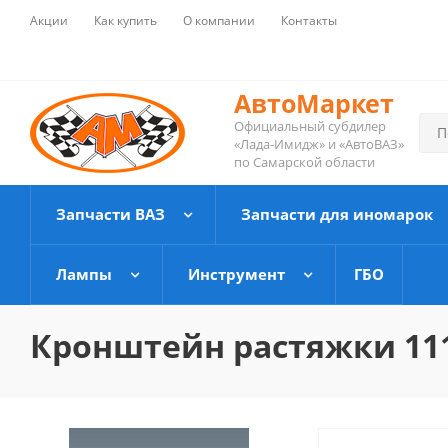
Акции
Как купить
О компании
Контакты
АвтоМаркет
Официальный субдилер
«Лада-Имидж» и «АвтоВАЗ»
по Самарской области
Запчасти ВАЗ
Запчасти для иномарок
Лампы
Инструмент
ГБО
Кронштейн растяжки 111