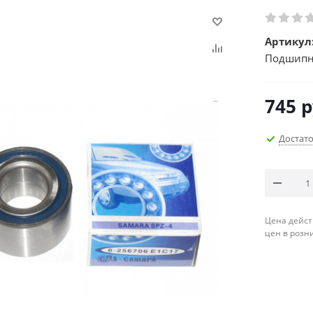
Артикул
Подшипни
745
р
Достат
Цена дейст
цен в розн