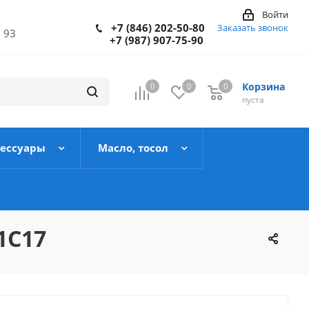
Войти
+7 (846) 202-50-80
Заказать звонок
 93
+7 (987) 907-75-90
Корзина
0
0
0
пуста
сессуары
Масло, тосол
1С17