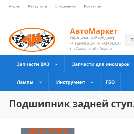
Акции
Как купить
О компании
Контакты
АвтоМаркет
Официальный субдилер
«Лада-Имидж» и «АвтоВАЗ»
по Самарской области
Запчасти ВАЗ
Запчасти для иномарок
Лампы
Инструмент
ГБО
Подшипник задней ступ. 