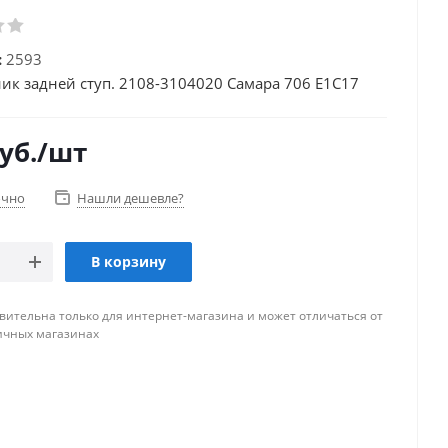
:
2593
к задней ступ. 2108-3104020 Самара 706 Е1С17
уб.
/шт
очно
Нашли дешевле?
В корзину
вительна только для интернет-магазина и может отличаться от
ичных магазинах