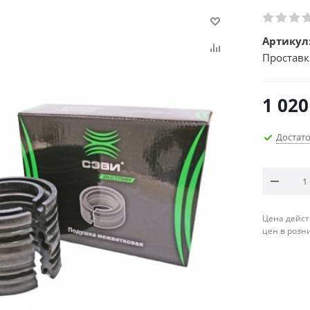
Артикул
Проставк
1 020
Достат
Цена дейст
цен в розн