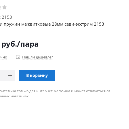
:
2153
и пружин межвитковые 28мм севи-экстрим 2153
руб.
/пара
очно
Нашли дешевле?
В корзину
вительна только для интернет-магазина и может отличаться от
ичных магазинах