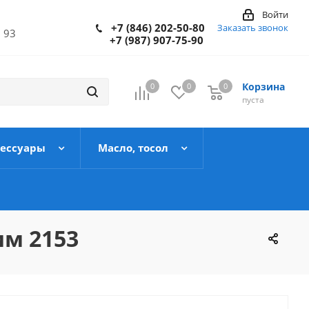
Войти
+7 (846) 202-50-80
Заказать звонок
 93
+7 (987) 907-75-90
Корзина
0
0
0
пуста
сессуары
Масло, тосол
м 2153