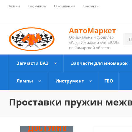
Акции
Как купить
О компании
Контакты
АвтоМаркет
Официальный субдилер
«Лада-Имидж» и «АвтоВАЗ»
по Самарской области
Запчасти ВАЗ
Запчасти для иномарок
Лампы
Инструмент
ГБО
Проставки пружин межв