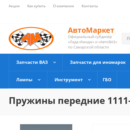
Акции
Как купить
О компании
Контакты
АвтоМаркет
Официальный субдилер
«Лада-Имидж» и «АвтоВАЗ»
по Самарской области
Запчасти ВАЗ
Запчасти для иномарок
Лампы
Инструмент
ГБО
Пружины передние 1111-