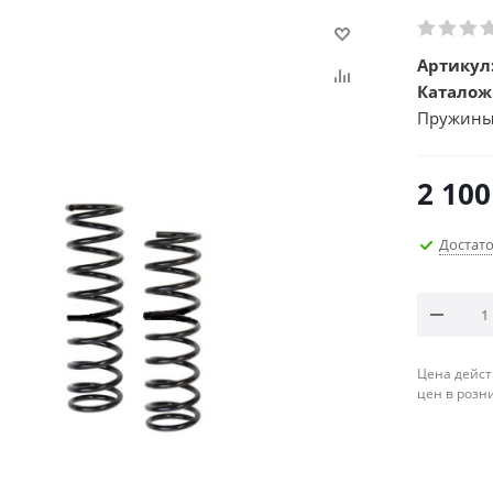
Артикул
Каталож
Пружины
2 100
Достат
Цена дейст
цен в розн