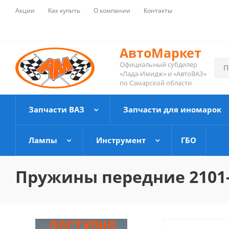
Акции
Как купить
О компании
Контакты
АвтоМаркет
Официальный субдилер
«Лада-Имидж» и «АвтоВАЗ»
по Самарской области
Запчасти ВАЗ
Запчасти для иномарок
Лампы
Инструмент
ГБО
Пружины передние 2101-