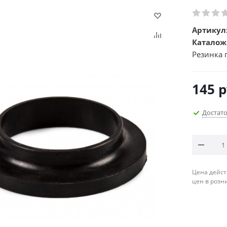
Артикул
Каталож
Резинка 
145
р
Достат
Цена дейст
цен в розн