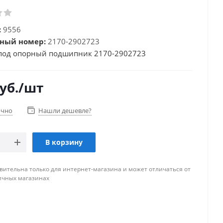
:
9556
ный номер:
2170-2902723
под опорный подшипник 2170-2902723
уб.
/шт
очно
Нашли дешевле?
В корзину
вительна только для интернет-магазина и может отличаться от
ичных магазинах