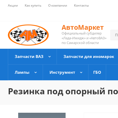
Акции
Как купить
О компании
Контакты
АвтоМаркет
Официальный субдилер
«Лада-Имидж» и «АвтоВАЗ»
по Самарской области
Запчасти ВАЗ
Запчасти для иномарок
Лампы
Инструмент
ГБО
Резинка под опорный по