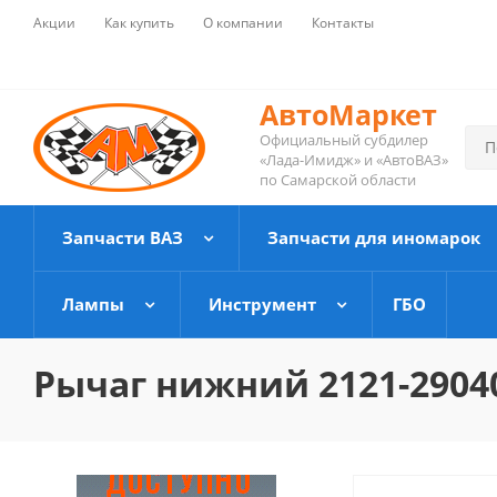
Акции
Как купить
О компании
Контакты
АвтоМаркет
Официальный субдилер
«Лада-Имидж» и «АвтоВАЗ»
по Самарской области
Запчасти ВАЗ
Запчасти для иномарок
Лампы
Инструмент
ГБО
Рычаг нижний 2121-2904