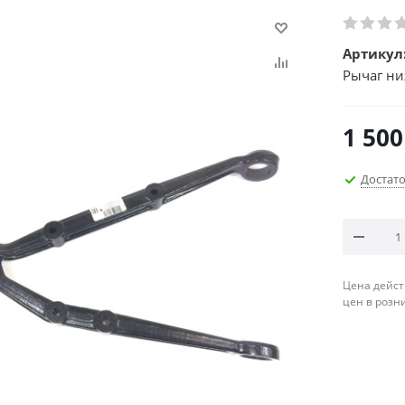
Артикул
Рычаг ни
1 500
Достат
Цена дейст
цен в розн